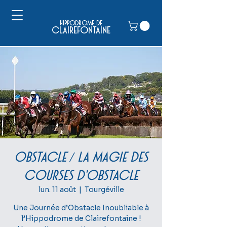
hippodrome de
clairefontaine
OBSTACLE / La magie des
courses d'obstacle
lun. 11 août
  |  
Tourgéville
Une Journée d’Obstacle Inoubliable à
l’Hippodrome de Clairefontaine !