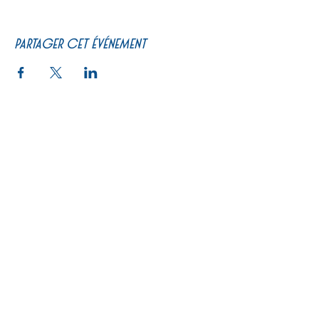
Partager cet événement
PRATIQUE
Un peu d'histoire
Calendrier
Se restaurer
Billetterie
Actualités
Programme de courses
Le Pari
Carte cadeau
Préparez votre visite
Journée type
Les artistes à la boutique