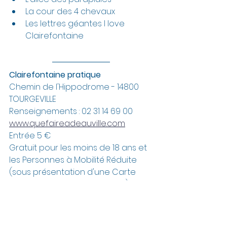
La cour des 4 chevaux
Les lettres géantes I love 
Clairefontaine
Clairefontaine pratique
Chemin de l'Hippodrome - 14800 
TOURGEVILLE
Renseignements : 02 31 14 69 00
www.quefaireadeauville.com
Entrée 5 €
Gratuit pour les moins de 18 ans et 
les Personnes à Mobilité Réduite 
(sous présentation d'une Carte 
Mobilité Inclusion aux entrées)
Accès la billetterie en ligne
 ici 
Carte de fidélité : 4 entrées 
achetées, la 5ème offerte, 