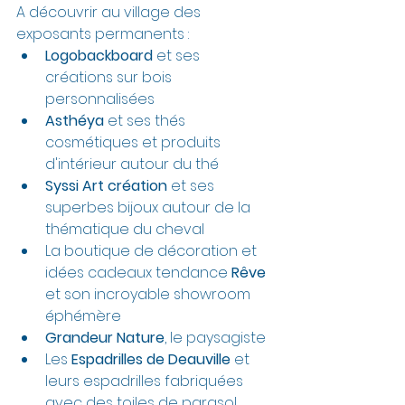
A découvrir au village des 
exposants permanents :
Logobackboard
 et ses 
créations sur bois 
personnalisées
Asthéya
 et ses thés 
cosmétiques et produits 
d'intérieur autour du thé
Syssi Art création
 et ses 
superbes bijoux autour de la 
thématique du cheval
La boutique de décoration et 
idées cadeaux tendance 
Rêve
et son incroyable showroom 
éphémère
Grandeur Nature
, le paysagiste 
Les 
Espadrilles de Deauville
 et 
leurs espadrilles fabriquées 
avec des toiles de parasol