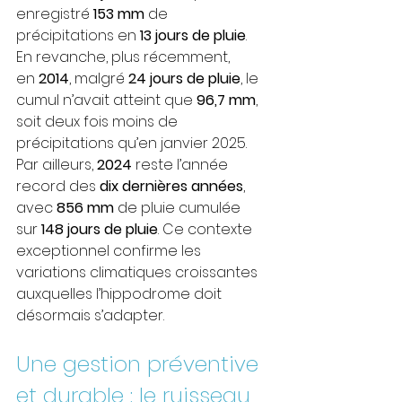
enregistré 
153 mm
 de 
précipitations en 
13 jours de pluie
​​.
En revanche, plus récemment, 
en 
2014
, malgré 
24 jours de pluie
, le 
cumul n’avait atteint que 
96,7 mm
, 
soit deux fois moins de 
précipitations qu’en janvier 2025​.
Par ailleurs, 
2024
 reste l’année 
record des 
dix dernières années
, 
avec 
856 mm
 de pluie cumulée 
sur 
148 jours de pluie
​​. Ce contexte 
exceptionnel confirme les 
variations climatiques croissantes 
auxquelles l’hippodrome doit 
désormais s’adapter.
Une gestion préventive 
et durable : le ruisseau 