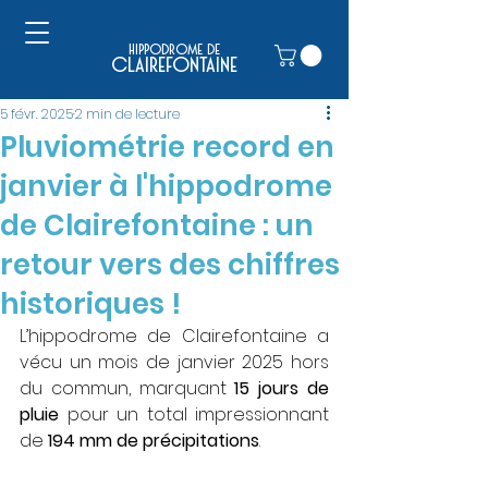
hippodrome de
clairefontaine
5 févr. 2025
2 min de lecture
Pluviométrie record en
janvier à l'hippodrome
de Clairefontaine : un
retour vers des chiffres
historiques !
L’hippodrome de Clairefontaine a 
vécu un mois de janvier 2025 hors 
du commun, marquant 
15 jours de 
pluie
 pour un total impressionnant 
de 
194 mm de précipitations
​.