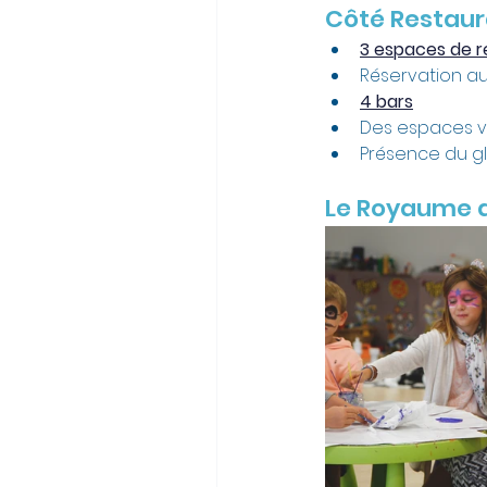
Côté Restaur
3 espaces de r
Réservation au 
4 bars
Des espaces v
Présence du gl
Le Royaume 