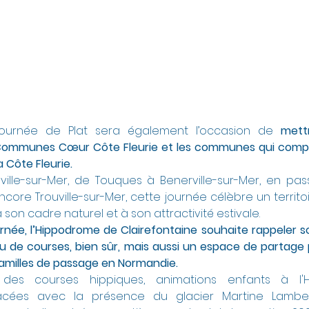
ournée de Plat sera également l’occasion de 
mett
munes Cœur Côte Fleurie et les communes qui compose
 Côte Fleurie.
ville-sur-Mer, de Touques à Benerville-sur-Mer, en passan
ncore Trouville-sur-Mer, cette journée célèbre un territoi
 son cadre naturel et à son attractivité estivale.
rnée, l’Hippodrome de Clairefontaine souhaite rappeler son
ieu de courses, bien sûr, mais aussi un espace de partage p
s familles de passage en Normandie.
 des courses hippiques, animations enfants à l'H
cées avec la présence du glacier Martine Lambert