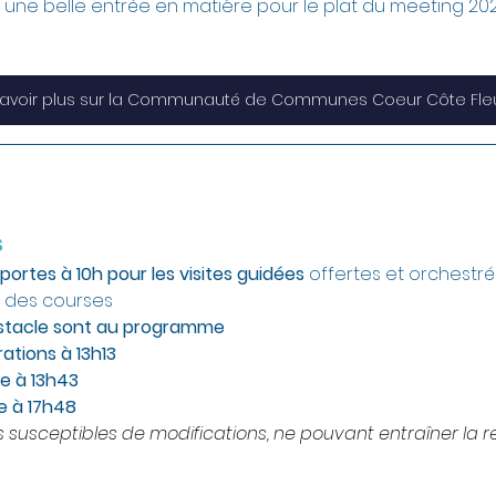
ne belle entrée en matière pour le plat du meeting 202
savoir plus sur la Communauté de Communes Coeur Côte Fleu
s
ortes à 10h pour les visites guidées 
offertes et orchestré
s des courses
bstacle sont au programme
ations à 13h13
e à 13h43
e à 17h48
 susceptibles de modifications, ne pouvant entraîner la r