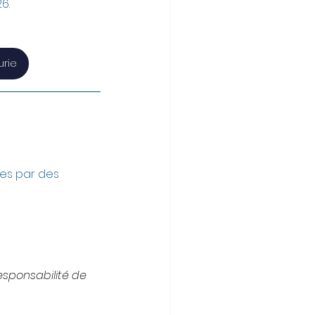
6.
rie
es par des 
esponsabilité de 