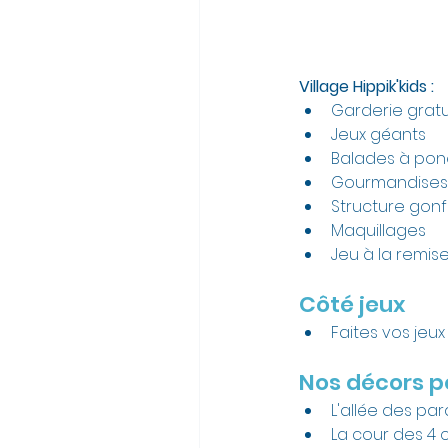
Village Hippik'kids :
Garderie gratu
Jeux géants
Balades à pon
Gourmandises
Structure gonf
Maquillages
Jeu à la remis
Côté jeux 
Faites vos jeu
Nos décors po
L'allée des par
La cour des 4