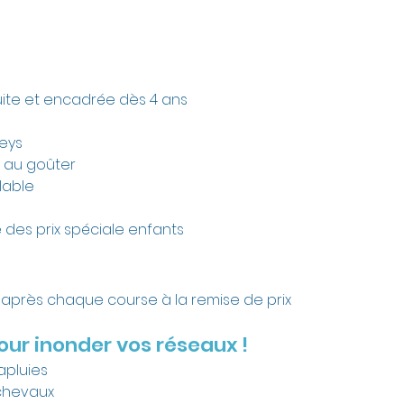
ite et encadrée dès 4 ans
eys
 au goûter
lable
e des prix spéciale enfants
x après chaque course à la remise de prix
ur inonder vos réseaux !
apluies
 chevaux