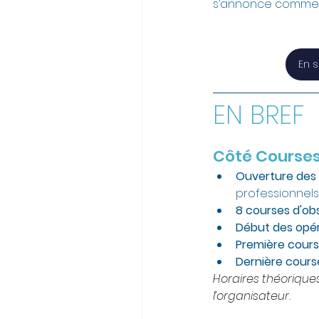
s’annonce comme u
En 
EN BREF
Côté Course
Ouverture des p
professionnel
8 courses d'o
Début des opér
Première cours
Dernière cours
Horaires théoriques
l’organisateur.