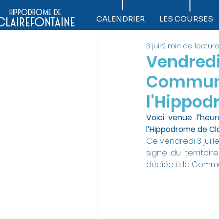
hippodrome de
CALENDRIER
LES COURSES
clairefontaine
3 juil.
2 min de lectur
Vendredi
Commune
l'Hippod
Voici venue l’heu
l’Hippodrome de Cla
Ce vendredi 3 juill
signe du territoir
dédiée à la Comm