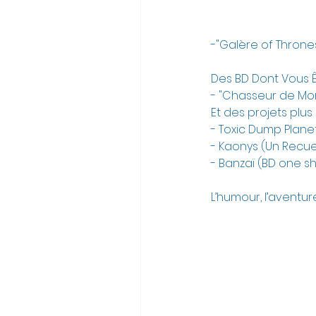
-"Galère of Thrones"
Des BD Dont Vous Ê
- "Chasseur de Mons
Et des projets plus 
- Toxic Dump Plane
- Kaonys (Un Recuei
- Banzaï (BD one s
L’humour, l’aventur