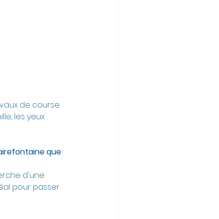
vaux de course. 
e, les yeux 
airefontaine que 
erche d'une 
déal pour passer 