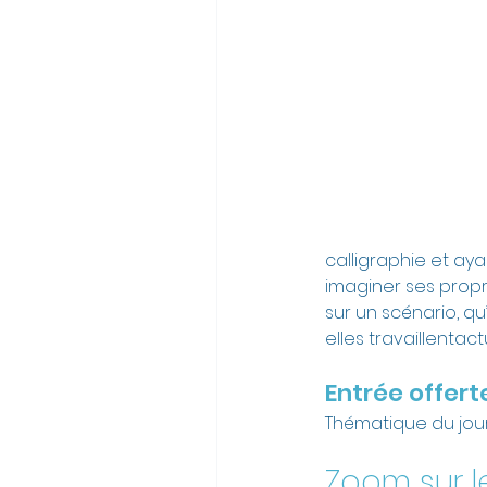
calligraphie et ay
imaginer ses propr
sur un scénario, qu
elles travaillentac
Entrée offerte
Thématique du jour,
Zoom sur l