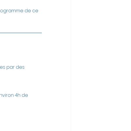
programme de ce 
es par des 
nviron 4h de 