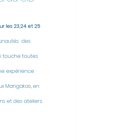
r les 23,24 et 25 
unautés  des 
i touche toutes 
ne expérience 
ux Mangakas, en 
ns et des ateliers.