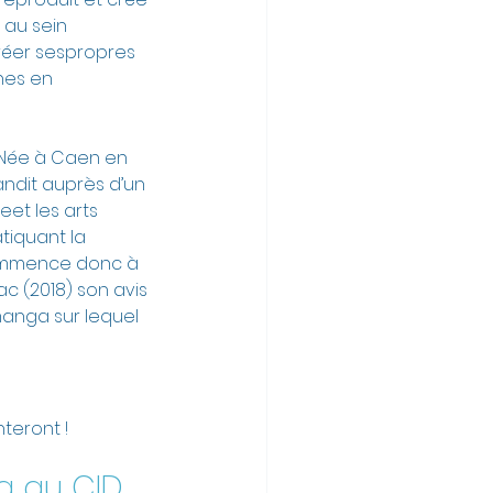
au sein 
 créer sespropres 
hes en 
)Née à Caen en 
ndit auprès d’un 
et les arts 
tiquant la 
 commence donc à 
c (2018) son avis 
manga sur lequel 
teront ! 
a au CID 