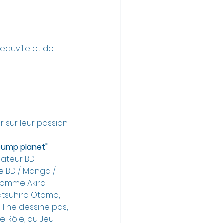
eauville et de 
sur leur passion:
 Dump planet"
nateur BD 
e BD / Manga / 
comme Akira 
atsuhiro Otomo, 
 il ne dessine pas, 
De Rôle, du Jeu 