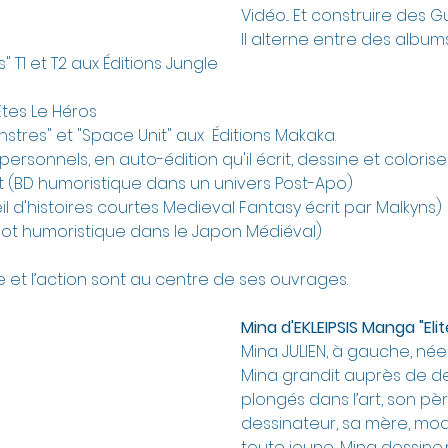
Vidéo... Et construire des 
Il alterne entre des album
 T1 et T2 aux Éditions Jungle 
tes Le Héros
tres" et "Space Unit" aux  Éditions Makaka.
personnels, en auto-édition qu'il écrit, dessine et colorise 
t (BD humoristique dans un univers Post-Apo)
l d'histoires courtes Medieval Fantasy écrit par Malkyns) 
hot humoristique dans le Japon Médiéval)
e et l’action sont au centre de ses ouvrages.
Mina d'EKLEIPSIS Manga "Eli
Mina JULIEN, à gauche, née
Mina grandit auprès de d
plongés dans l’art, son pèr
dessinateur, sa mère, modè
toute jeune, Mina dessine,