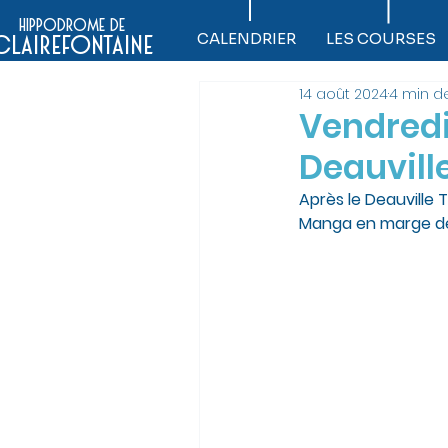
hippodrome de
CALENDRIER
LES COURSES
clairefontaine
14 août 2024
4 min d
Vendredi 
Deauvill
Après le Deauville 
Manga en marge de 