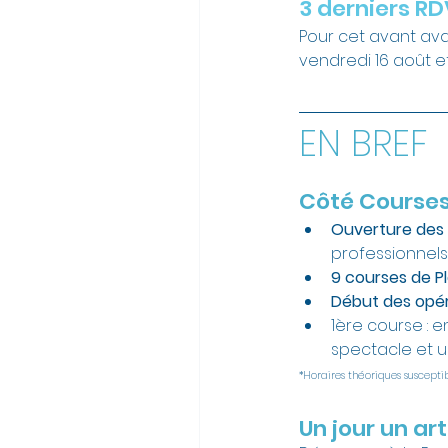
3 derniers RD
Pour cet avant ava
vendredi 16 août et
EN BREF
Côté Course
Ouverture des p
professionnel
9 courses de P
Début des opér
1ère course : 
spectacle et 
*Horaires théoriques susceptib
Un jour un art