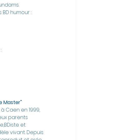
Gundams.
s BD humour :
:
 
te Master"
 à Caen en 1999, 
eux parents 
e,BDiste et 
le vivant. Depuis 
reproduit et crée 