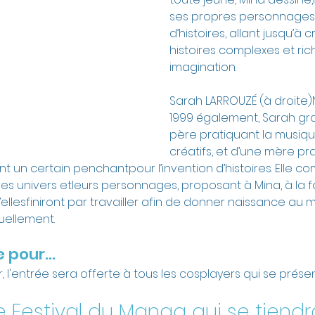
ses propres personnages 
d’histoires, allant jusqu’à
histoires complexes et ric
imagination.
Sarah LARROUZÉ (à droite
1999 également, Sarah gra
père pratiquant la musique
créatifs, et d’une mère pra
ant un certain penchantpour l’invention d’histoires. Elle
es univers etleurs personnages, proposant à Mina, à la fa
’ellesfiniront par travailler afin de donner naissance au 
tuellement.
 pour...
 l'entrée sera offerte à tous les cosplayers qui se présen
e Festival du Manga qui se tiendr