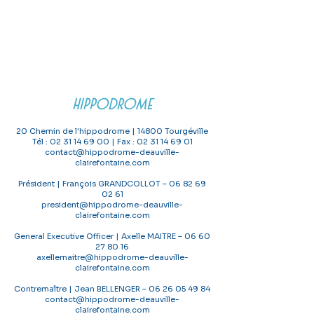
HIPPODROME
20 Chemin de l'hippodrome | 14800 Tourgéville
Tél : 02 31 14 69 00 | Fax : 02 31 14 69 01
contact@hippodrome-deauville-
clairefontaine.com
Président | François GRANDCOLLOT –
06 82 69
02 61
president@hippodrome-deauville-
clairefontaine.com
General Executive Officer | Axelle MAITRE –
06 60
27 80 16
axellemaitre@hippodrome-deauville-
clairefontaine.com
Contremaître | Jean BELLENGER –
06 26 05 49 84
contact@hippodrome-deauville-
clairefontaine.com