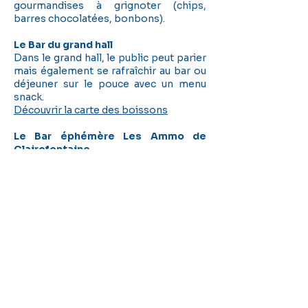
gourmandises à grignoter (chips,
barres chocolatées, bonbons).
Le Bar du grand hall
Dans le grand hall, le public peut parier
mais également se rafraîchir au bar ou
déjeuner sur le pouce avec un menu
snack.
Découvrir la carte des boissons
Le Bar éphémère Les Ammo de
Clairefontaine
Les pieds dans le sable, avec un air de
vacances, profitez d’une vue sur la piste
ainsi que sur l’allée cavalière.