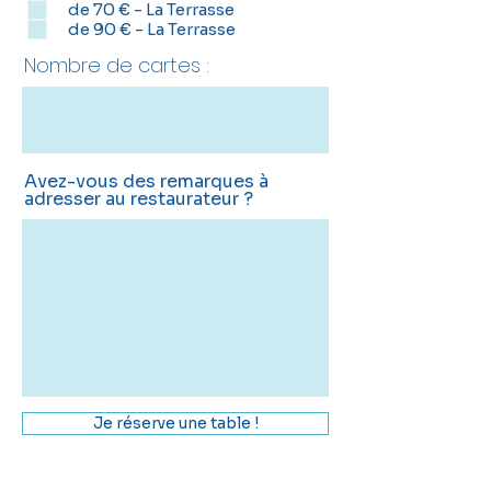
i
de 70 € - La Terrasse
r
de 90 € - La Terrasse
e
Nombre de cartes :
Avez-vous des remarques à
adresser au restaurateur ?
Je réserve une table !