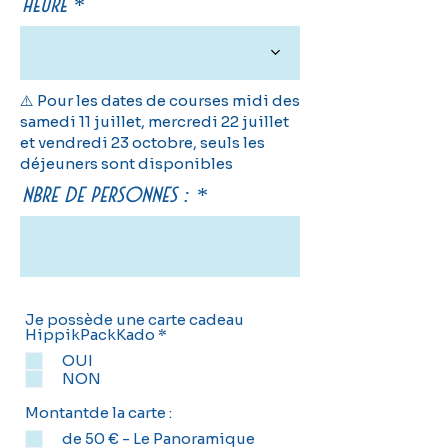
Heure
⚠️ Pour les dates de courses midi des
samedi 11 juillet, mercredi 22 juillet
et vendredi 23 octobre, seuls les
déjeuners sont disponibles
Nbre de personnes :
Je possède une carte cadeau
O
HippikPackKado
*
b
OUI
l
i
NON
g
a
Montantde la carte :
t
o
de 50 € - Le Panoramique