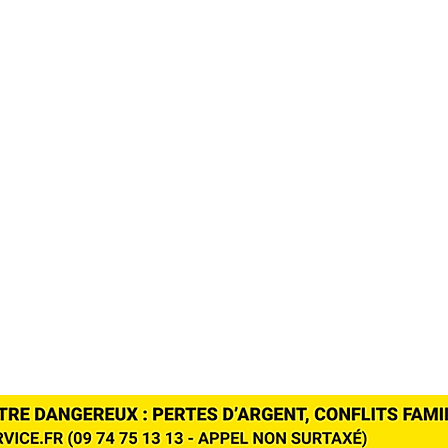
res
Galerie photos
FESSIONNELS
es
uin
es
os
Mentions légales | (c) 2025 -
Arène Communique