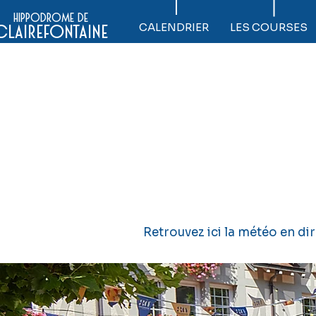
hippodrome de
CALENDRIER
LES COURSES
clairefontaine
Retrouvez ici la météo en di