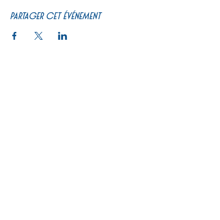
Partager cet événement
PRATIQUE
Un peu d'histoire
Calendrier
Se restaurer
Billetterie
Actualités
Programme de courses
Le Pari
Carte cadeau
Préparez votre visite
Journée type
Les artistes à la boutique
Nous contacter