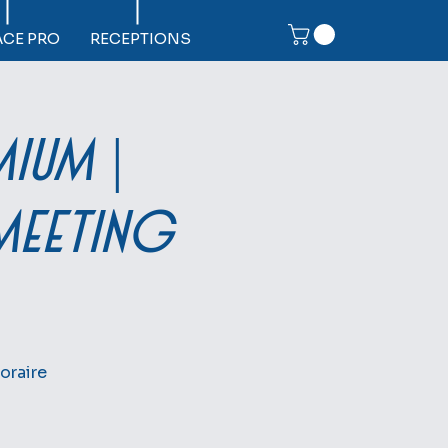
ACE PRO
RECEPTIONS
MIUM |
meeting
oraire