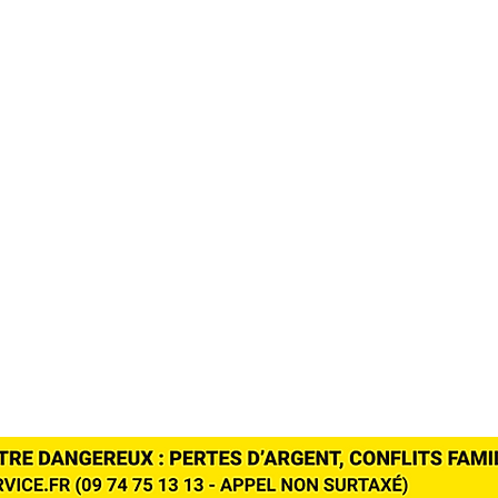
res
Galerie photos
FESSIONNELS
es
uin
es
os
Mentions légales | (c) 2025 -
Arène Communique