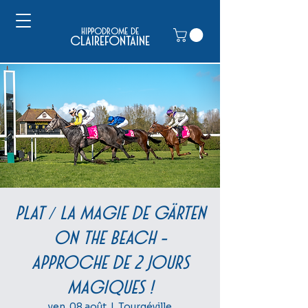
hippodrome de
clairefontaine
PLAT / La magie de Gärten
On The Beach –
Approche de 2 jours
magiques !
ven. 08 août
  |  
Tourgéville