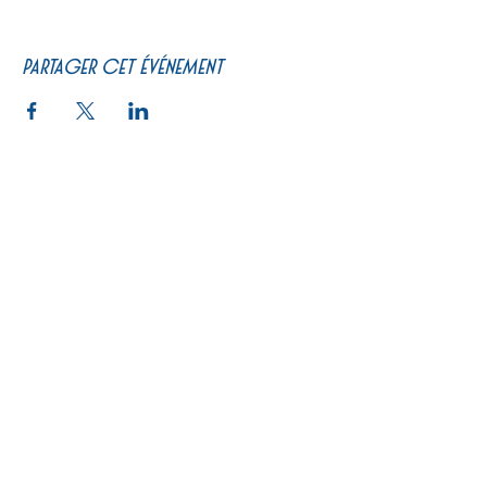
Partager cet événement
PRATIQUE
Un peu d'histoire
Calendrier
Se restaurer
Billetterie
Actualités
Programme de courses
Le Pari
Carte cadeau
Préparez votre visite
Journée type
Les artistes à la boutique