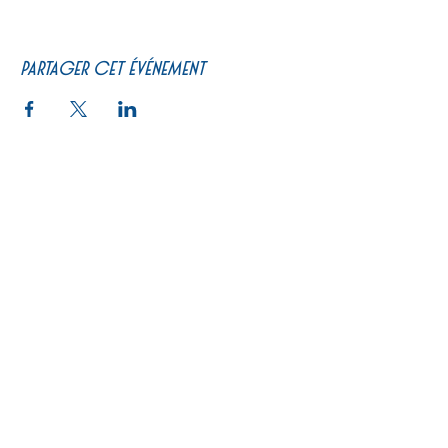
Partager cet événement
PRATIQUE
Un peu d'histoire
Calendrier
Se restaurer
Billetterie
Actualités
Programme de courses
Le Pari
Carte cadeau
Préparez votre visite
Journée type