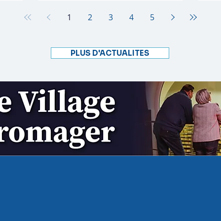
à travers
cœ
iée à son
so
1
2
3
4
5
es
po
 travers
agr
ées,
dé
PLUS D'ACTUALITES
c à
pa
ù la natur
Qu