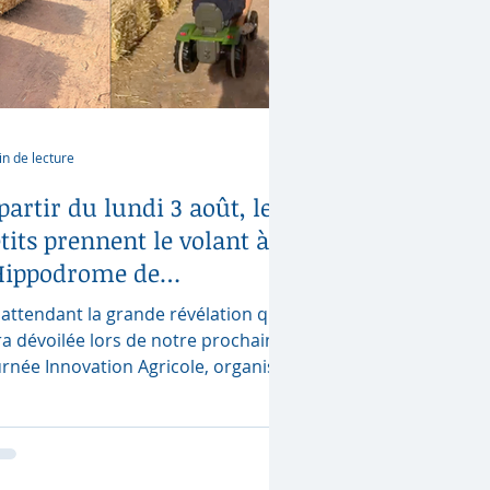
in de lecture
partir du lundi 3 août, les
tits prennent le volant à
'Hippodrome de
airefontaine !
 attendant la grande révélation qui
ra dévoilée lors de notre prochaine
urnée Innovation Agricole, organisée
tour des nouvelles technologies de
idage de précision Latitude GPS le
rcredi 26 août, une première
rprise fait déjà son apparition au