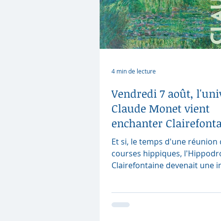
4 min de lecture
Vendredi 7 août, l'uni
Claude Monet vient
enchanter Clairefont
Et si, le temps d'une réunion
courses hippiques, l'Hippod
Clairefontaine devenait une
oeuvre d'art impressionniste 
l'occasion du centenaire de l
disparition de Claude Monet,
Clairefontaine rend hommag