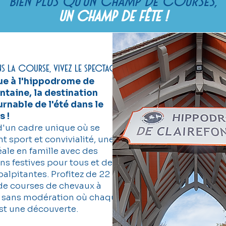
Bien plus
qu'un champ de courses,
un champ de fête !
ns la course, vivez le spectacle !
ue à l'hippodrome de
ntaine, la destination
rnable de l'été dans le
s !
 d'un cadre unique où se
t sport et convivialité, une
éale en famille avec des
ns festives pour tous et des
palpitantes. Profitez de 22
de courses de chevaux à
 sans modération où chaque
est une découverte.