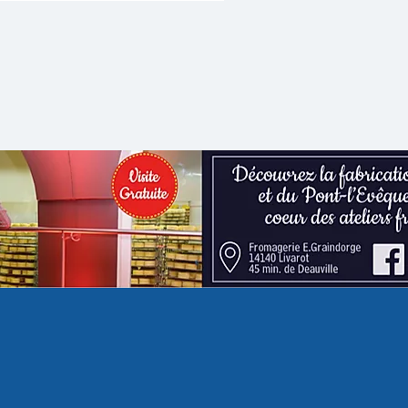
ur du Village des Enfants. Grâce au
utien de Latitude GPS, reconnu
ur son expertise dans le matériel
icole, les jeunes visiteurs pourront
sormais découvrir un tout nouveau
rcours des petits agriculteurs.
atre