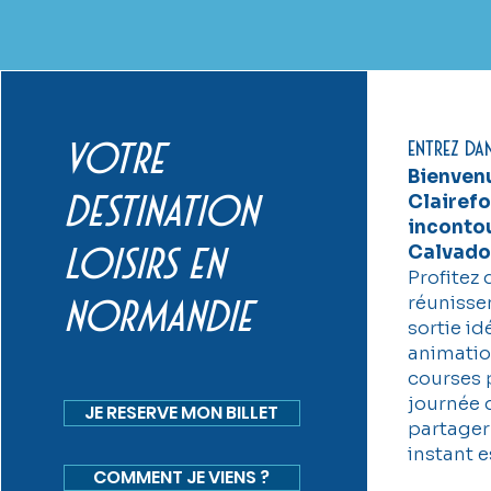
Entrez da
votre
Bienven
Clairefo
destination
incontou
Calvado
loisirs en
Profitez
réunissen
normandie
sortie id
animatio
courses 
journée 
JE RESERVE MON BILLET
partager
instant 
COMMENT JE VIENS ?