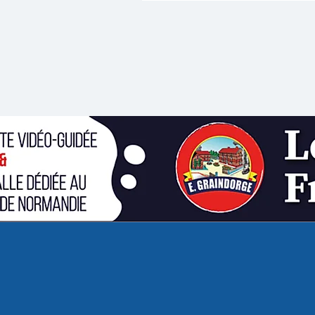
maître de l'impressionnisme 
une journée entièrement déd
univers, en partenariat avec l
Franciscaines de Deauville. A
toutes les animations propos
cette journée invitera le publi
regarder autrement ce lieu o