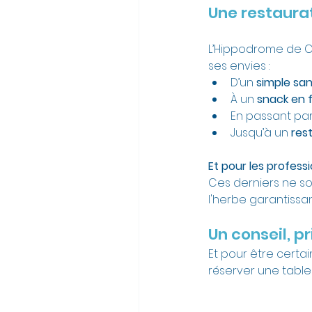
Une restaurat
L’Hippodrome de Cl
ses envies :
D’un 
simple sa
À un 
snack en f
En passant par
Jusqu’à un 
res
Et pour les profess
Ces derniers ne son
l'herbe garantissan
Un conseil, pr
Et pour être certai
réserver une table