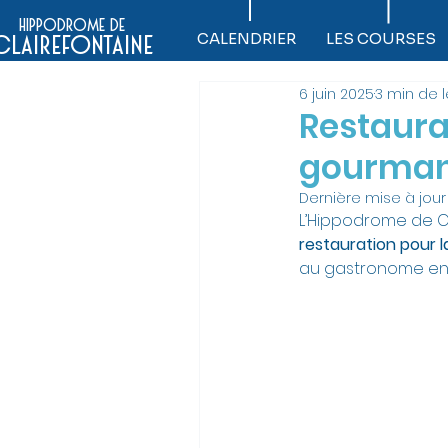
hippodrome de
CALENDRIER
LES COURSES
clairefontaine
6 juin 2025
3 min de 
Restaura
gourmand
Dernière mise à jour 
L’Hippodrome de C
restauration pour l
au gastronome en 