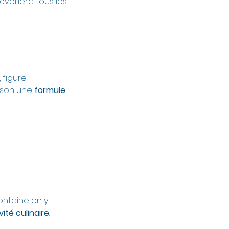
veillera tous les 
, figure 
ison une 
formule 
ontaine en y 
vité culinaire
.