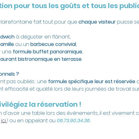
ion pour tous les goûts et tous les publi
airefontaine fait tout pour que 
chaque visiteur
 puisse s
ndwich
 à déguster en flânant,
amille
 ou un 
barbecue convivial
,
 une 
formule buffet panoramique
,
taurant bistronomique en terrasse
.
ionnels ?
t pas oubliés : une 
formule spécifique leur est réservée
 
t efficacité et qualité lors de leurs journées de travail su
ivilégiez la réservation ! 
n d'avoir une table lors des événements, il est vivement c
 
ici 
! ou en appelant au 
06.73.90.34.36.