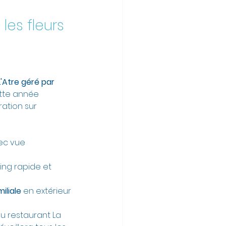
les fleurs 
'Atre géré par 
tte année 
ration sur 
ec vue 
king rapide et 
iliale
 en extérieur
u restaurant La 