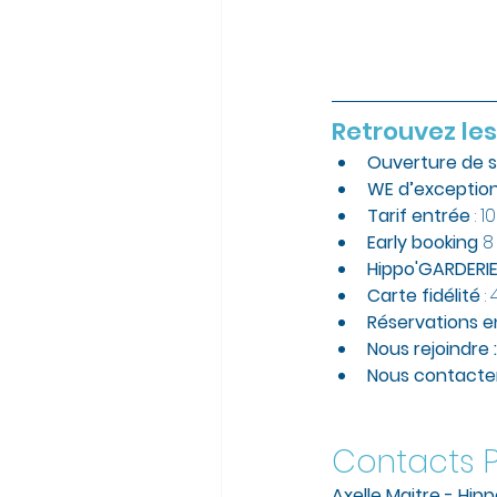
Retrouvez les
Ouverture de s
WE d’exceptio
Tarif entrée
 : 
Early booking
 8
Hippo'GARDERI
Carte fidélité
 
Réservations e
Nous rejoindre :
Nous contacter
Contacts P
Axelle Maitre - Hip