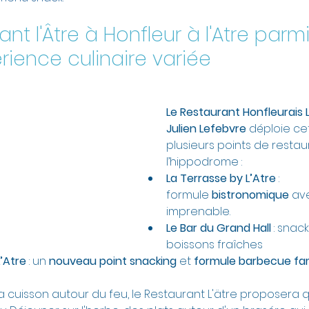
nt l'Âtre à Honfleur à l'Atre parmi 
rience culinaire variée
Le Restaurant Honfleurais L
Julien Lefebvre 
déploie ce
plusieurs points de restau
l’hippodrome :
La Terrasse by L’Atre
 : 
formule 
bistronomique
 av
imprenable.
Le Bar du Grand Hall
 : snac
boissons fraîches
’Atre 
: un 
nouveau point snacking
 et 
formule barbecue fam
a cuisson autour du feu, le Restaurant L'ätre proposera q