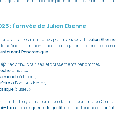
Déjeuner sur l'herbe, des plats autour d'un braséro qui é
5 : l’arrivée de Julien Etienne
irefontaine a l’immense plaisir d’accueillir 
Julien Etienne
 la scène gastronomique locale, qui proposera cette sa
Restaurant Panoramique
.
 déjà reconnu pour ses établissements renommés :
Évêché
 à Lisieux,
ourmande
 à Lisieux,
P’tite
 à Pont-Audemer,
asilique
 à Lisieux.
enrichir l’offre gastronomique de l'hippodrome de Clairef
oir-faire
, son 
exigence de qualité
 et une touche de 
créati