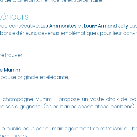
de Clairefontaine : fidélité et savoir-faire.
térieurs
née consécutive, 
Les Ammonites
 et 
Louis-Armand Jolly
 as
 bars extérieurs, devenus emblématiques pour leur convivi
etrouver :
gne Mumm
 pause originale et élégante, 
à champagne Mumm, il propose un vaste choix de bois
ses à grignoter (chips, barres chocolatées, bonbons). 
, le public peut parier mais également se rafraîchir au b
menu snack.