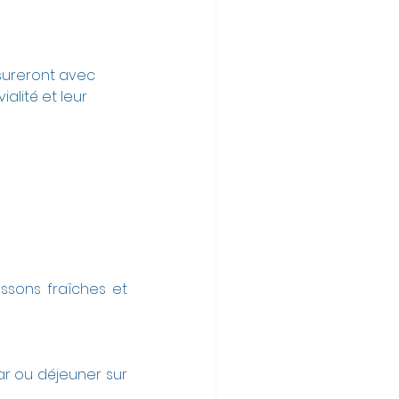
sureront avec 
alité et leur 
sons fraîches et 
ar ou déjeuner sur 