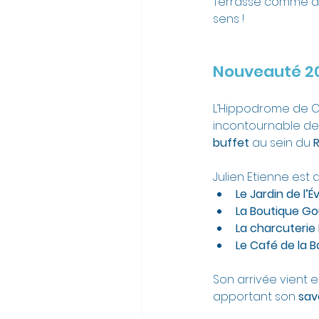
Terrasse comme au 
sens !
Nouveauté 202
L’Hippodrome de Cla
incontournable de
buffet
 au sein du 
Julien Etienne est
Le Jardin de l’
La Boutique G
La charcuterie 
Le Café de la B
Son arrivée vient 
apportant son 
sav