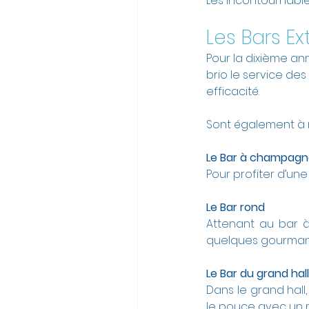
Les incontournables 
Les Bars Ex
Pour la dixième an
brio le service des
efficacité.
Sont également à r
Le Bar à champa
Pour profiter d’une
Le Bar rond
Attenant au bar 
quelques gourmandi
Le Bar du grand hall
Dans le grand hall
le pouce avec un 