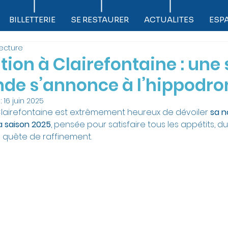
BILLETTERIE
SE RESTAURER
ACTUALITES
ESP
lecture
tion à Clairefontaine : une
e s’annonce à l’hippodro
:
16 juin 2025
lairefontaine est extrêmement heureux de dévoiler 
sa n
a saison 2025
, pensée pour satisfaire tous les appétits, 
quête de raffinement.