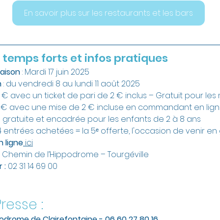
En savoir plus sur les restaurants et les bars
 temps forts et infos pratiques
aison
 : Mardi 17 juin 2025
n
 : du vendredi 8 au lundi 11 août 2025 
10 € avec un ticket de pari de 2 € inclus – Gratuit pour les 
 € avec une mise de 2 € incluse en commandant en lig
E
 gratuite et encadrée pour les enfants de 2 à 8 ans
: 4 entrées achetées = la 5ᵉ offerte, l'occasion de venir e
n ligne
 ici
 
Chemin de l’Hippodrome – Tourgéville
 : 
02 31 14 69 00
resse :
podrome de Clairefontaine - 06 60 27 80 16