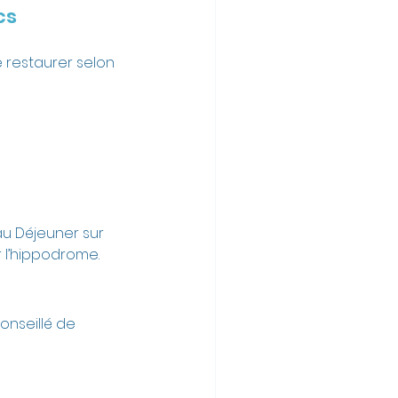
cs
e restaurer selon 
au Déjeuner sur 
r l’hippodrome.
onseillé de 